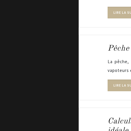
LIRE LA S
Pêche 
La pêche, 
vapoteurs 
LIRE LA S
Calcul
idéale