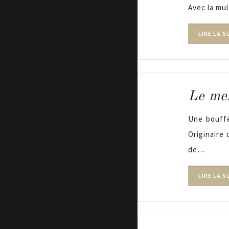
Avec la mul
LIRE LA S
Le men
Une bouffé
Originaire
de…
LIRE LA S