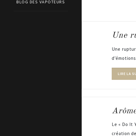
BLOG DES VAPOTEURS
Une ru
Une ruptur
d’émotions 
LIRE LA S
Arôme 
Le « Do It 
création d