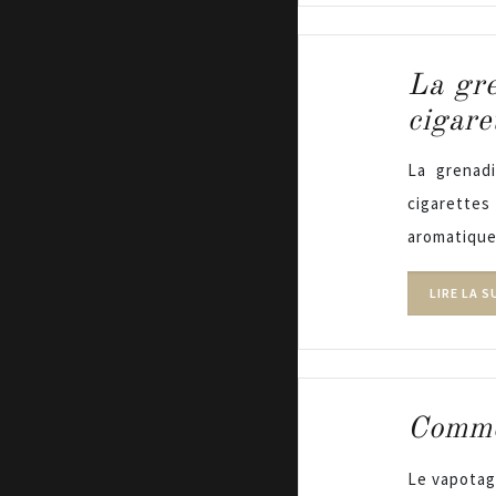
La gre
cigare
La grenad
cigarettes
aromatique
LIRE LA S
Commen
Le vapotag