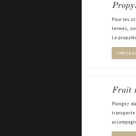
Propyl
Pour les ut
termes, so
Le propyl
LIRE LA S
Fruit 
Plongez da
transport
accompagn