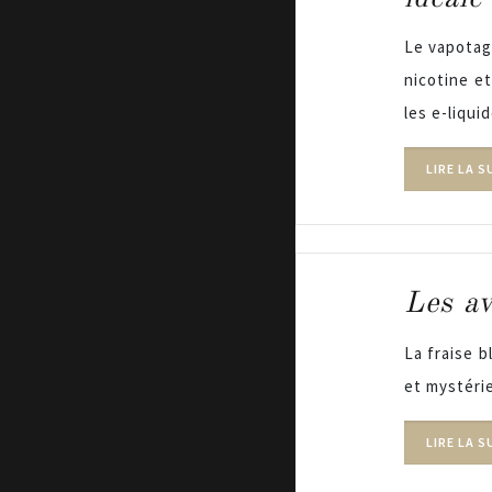
Le vapotage
nicotine e
les e-liqui
LIRE LA S
Les av
La fraise b
et mystéri
LIRE LA S