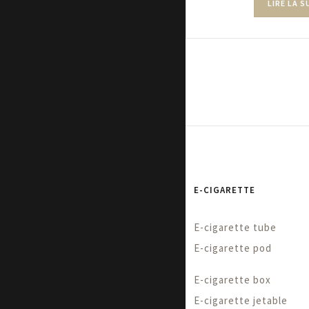
LIRE LA S
E-CIGARETTE
E-cigarette tube
E-cigarette pod
E-cigarette box
E-cigarette jetable